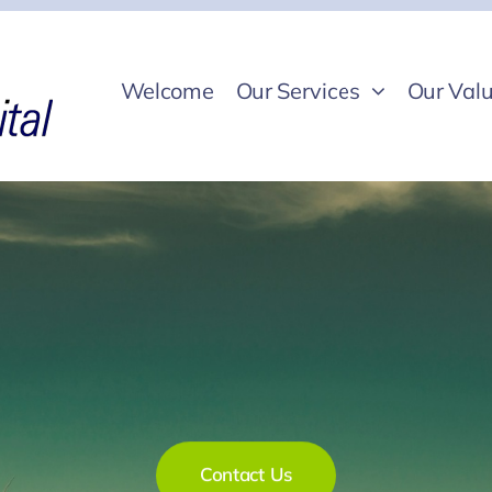
Welcome
Our Services
Our Valu