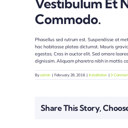
Vestibulum Et 
Commodo.
Phasellus sed rutrum est. Suspendisse at met
hac habitasse platea dictumst. Mauris gravid
egestas. Cras in auctor elit. Sed ornare laore
dignissim. Aliquam pharetra nibh in mattis c
By
admin
|
February 28, 2016
|
Installation
|
0 Commen
Share This Story, Choos